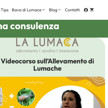
 Tips
Bava di Lumaca
Blog
Contatti
una consulenza
Contorno Occhi
Corpo
ti
Mani
Videocorso sull’Allevamento di
Viso
Lumache