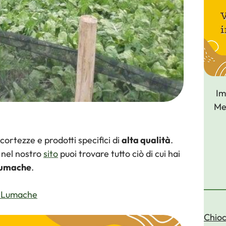
Smagliature
Im
Met
rtezze e prodotti specifici di
alta qualità
.
 nel nostro
sito
puoi trovare tutto ciò di cui hai
 lumache
.
di Lumache
Chioc