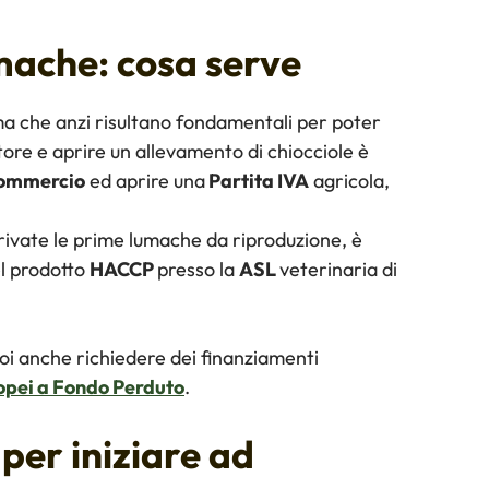
mache: cosa serve
 ma che anzi risultano fondamentali per poter
ltore e aprire un allevamento di chiocciole è
Commercio
ed aprire una
Partita IVA
agricola,
rivate le prime lumache da riproduzione, è
el prodotto
HACCP
presso la
ASL
veterinaria di
uoi anche richiedere dei finanziamenti
opei a Fondo Perduto
.
per iniziare ad