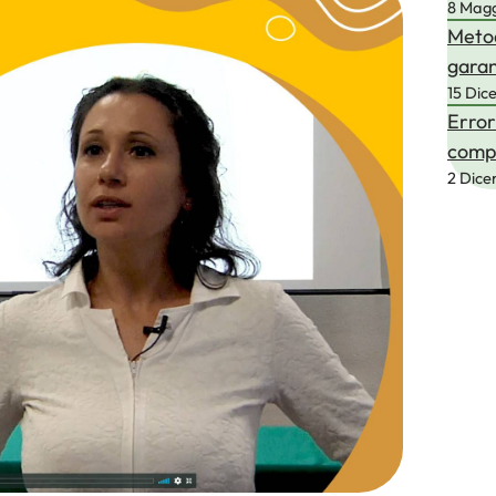
8 Mag
Metod
garan
15 Dic
Error
compl
2 Dic