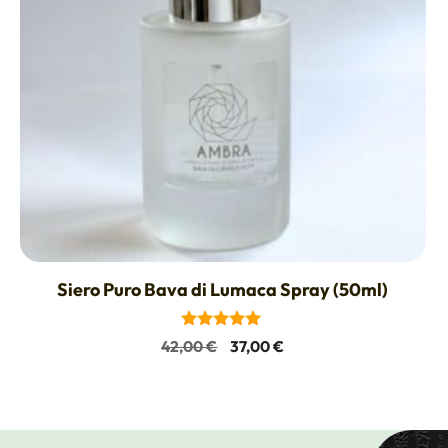
Siero Puro Bava di Lumaca Spray (50ml)
5.00
Il
Il
42,00
€
37,00
€
su 5
prezzo
prezzo
originale
attuale
era:
è:
42,00 €.
37,00 €.