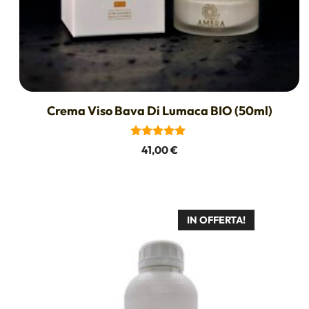
Crema Viso Bava Di Lumaca BIO (50ml)
5.00
41,00
€
su 5
IN OFFERTA!