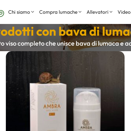
Home
Chi siamo
Compra lumache
Allevatori
Video
odotti con bava di lum
Prodotti
Acne e Brufoli
 viso completo che unisce bava di lumaca e ac
La nostra bava di lumaca
Cicatrici
Domande frequenti
Irritazioni e Arrossamen
Macchie della Pelle
Pelli Grasse
Pelli Miste
Pelli Secche
Rughe