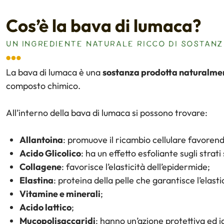
Cos’è la bava di lumaca?
UN INGREDIENTE NATURALE RICCO DI SOSTANZ
La bava di lumaca è una
sostanza prodotta naturalmen
composto chimico.
All’interno della bava di lumaca si possono trovare:
Allantoina
: promuove il ricambio cellulare favorendo
Acido Glicolico
: ha un effetto esfoliante sugli strati
Collagene
: favorisce l’elasticità dell’epidermide;
Elastina
: proteina della pelle che garantisce l’elastic
Vitamine e minerali
;
Acido lattico
;
Mucopolisaccaridi
: hanno un’azione protettiva ed i