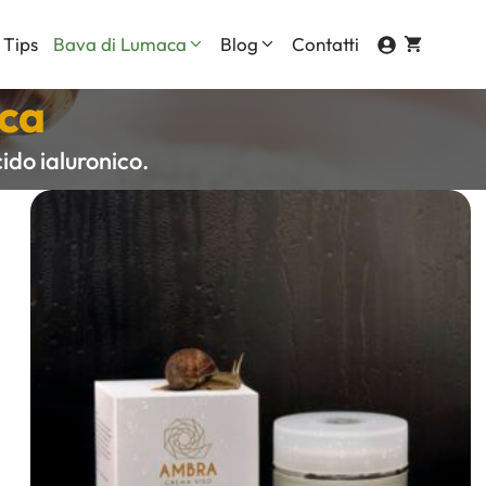
 Tips
Bava di Lumaca
Blog
Contatti
aca
Contorno Occhi
ido ialuronico.
Corpo
ti
Mani
Viso