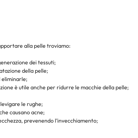
apportare alla pelle troviamo:
igenerazione dei tessuti;
atazione della pelle;
 eliminarle;
’azione è utile anche per ridurre le macchie della pelle;
 levigare le rughe;
i che causano acne;
a secchezza, prevenendo l’invecchiamento;