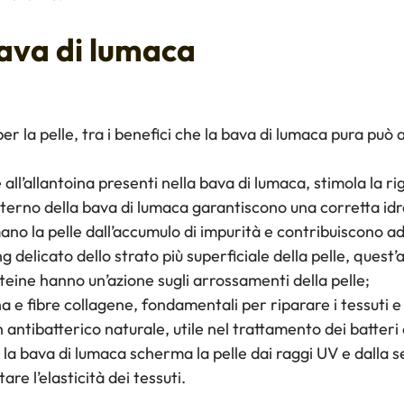
bava di lumaca
er la pelle, tra i benefici che la bava di lumaca pura può 
e all’allantoina presenti nella bava di lumaca, stimola la r
interno della bava di lumaca garantiscono una corretta idr
mano la pelle dall’accumulo di impurità e contribuiscono ad
ing delicato dello strato più superficiale della pelle, quest
oteine hanno un’azione sugli arrossamenti della pelle;
na e fibre collagene, fondamentali per riparare i tessuti e
n antibatterico naturale, utile nel trattamento dei batter
a, la bava di lumaca scherma la pelle dai raggi UV e dall
re l’elasticità dei tessuti.