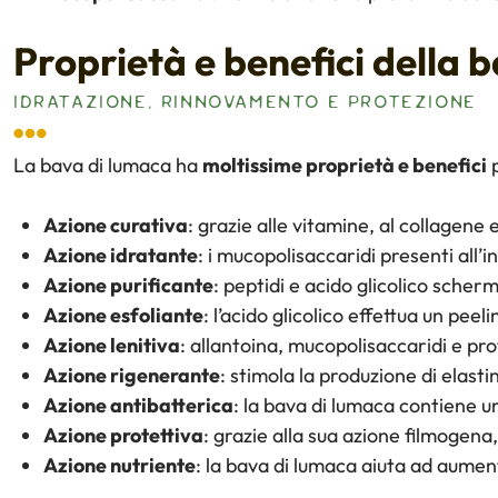
Proprietà e benefici della 
IDRATAZIONE, RINNOVAMENTO E PROTEZIONE
La bava di lumaca ha
moltissime proprietà e benefici
p
Azione curativa
: grazie alle vitamine, al collagene 
Azione idratante
: i mucopolisaccaridi presenti all’
Azione purificante
: peptidi e acido glicolico scher
Azione esfoliante
: l’acido glicolico effettua un peel
Azione lenitiva
: allantoina, mucopolisaccaridi e pr
Azione rigenerante
: stimola la produzione di elasti
Azione antibatterica
: la bava di lumaca contiene u
Azione protettiva
: grazie alla sua azione filmogen
Azione nutriente
: la bava di lumaca aiuta ad aumenta