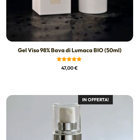
Smagliature
Gel Viso 98% Bava di Lumaca BIO (50ml)
5.00
47,00
€
su 5
IN OFFERTA!