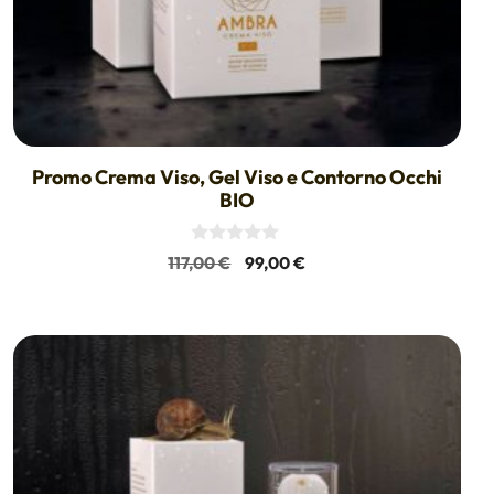
Promo Crema Viso, Gel Viso e Contorno Occhi
BIO
0
Il
Il
117,00
€
99,00
€
s
prezzo
prezzo
u
5
originale
attuale
era:
è:
117,00 €.
99,00 €.