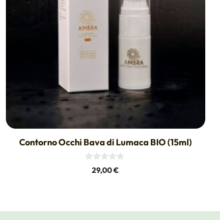
Contorno Occhi Bava di Lumaca BIO (15ml)
0
29,00
€
s
u
5