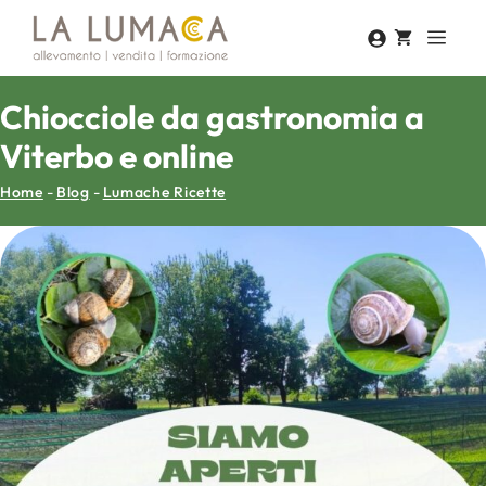
Vai
Men
al
contenuto
Chiocciole da gastronomia a
Viterbo e online
Home
-
Blog
-
Lumache Ricette