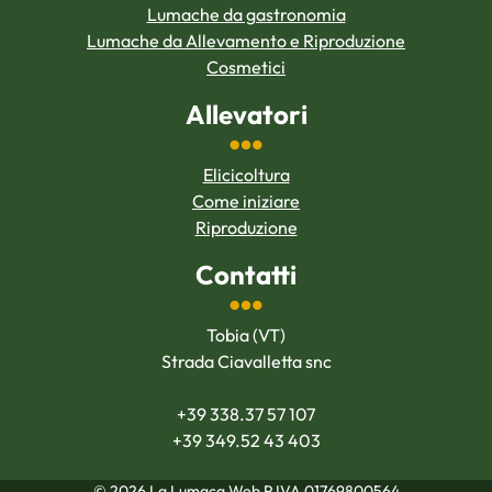
Lumache da gastronomia
Lumache da Allevamento e Riproduzione
Cosmetici
Allevatori
Elicicoltura
Come iniziare
Riproduzione
Contatti
Tobia (VT)
Strada Ciavalletta snc
+39 338.37 57 107
+39 349.52 43 403
© 2026 La Lumaca Web P.IVA 01769800564