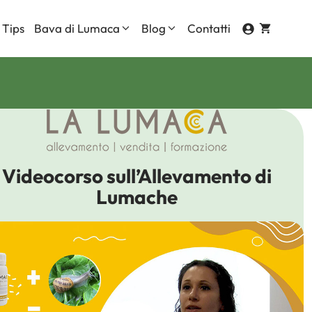
 Tips
Bava di Lumaca
Blog
Contatti
Contorno Occhi
Corpo
ti
Mani
Videocorso sull’Allevamento di
Viso
Lumache