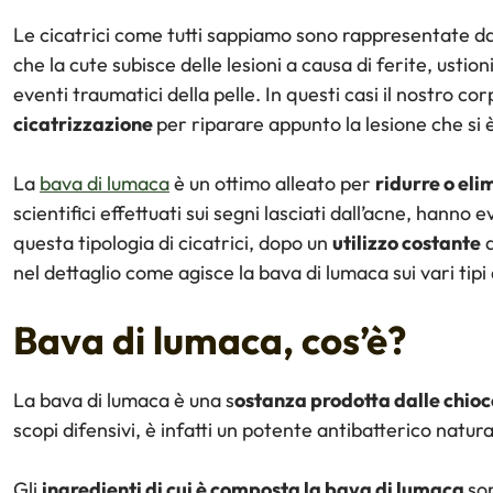
Le cicatrici come tutti sappiamo sono rappresentate d
che la cute subisce delle lesioni a causa di ferite, ustio
eventi traumatici della pelle. In questi casi il nostro co
cicatrizzazione
per riparare appunto la lesione che si 
La
bava di lumaca
è un ottimo alleato per
ridurre o elim
scientifici effettuati sui segni lasciati dall’acne, hanno
questa tipologia di cicatrici, dopo un
utilizzo costante
d
nel dettaglio come agisce la bava di lumaca sui vari tipi d
Bava di lumaca, cos’è?
La bava di lumaca è una s
ostanza prodotta dalle chioc
scopi difensivi, è infatti un potente antibatterico natura
Gli
ingredienti di cui è composta la bava di lumaca
so