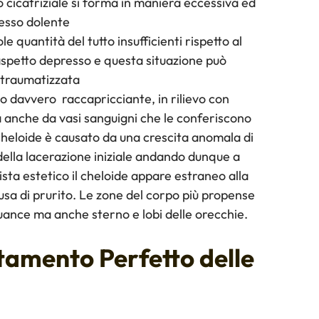
o cicatriziale si forma in maniera eccessiva ed
pesso dolente
ole quantità del tutto insufficienti rispetto al
aspetto depresso e questa situazione può
a traumatizzata
to davvero raccapricciante, in rilievo con
ta anche da vasi sanguigni che le conferiscono
 cheloide è causato da una crescita anomala di
 della lacerazione iniziale andando dunque a
ista estetico il cheloide appare estraneo alla
usa di prurito. Le zone del corpo più propense
guance ma anche sterno e lobi delle orecchie.
amento Perfetto delle