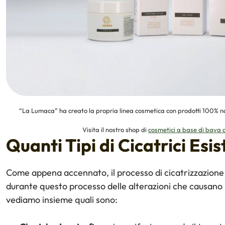
“La Lumaca” ha creato la propria linea cosmetica con prodotti 100% na
Visita il nostro shop di
cosmetici a base di bava 
Quanti Tipi di Cicatrici Esi
Come appena accennato, il processo di cicatrizzazione 
durante questo processo delle alterazioni che causano lo s
vediamo insieme quali sono: