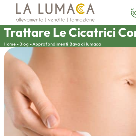
Vai
al
contenuto
Trattare Le Cicatrici C
Home
-
Blog
-
Approfondimenti Bava di lumaca