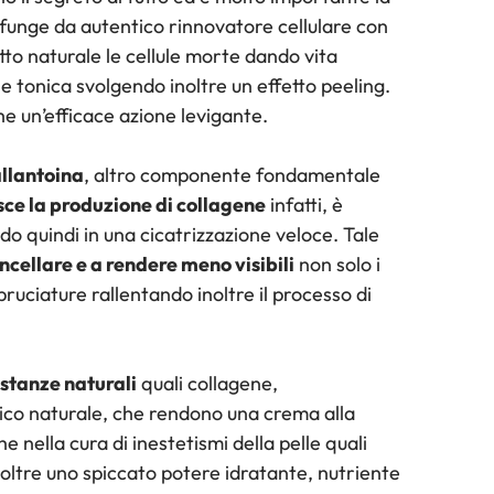
e funge da autentico rinnovatore cellulare con
tto naturale le cellule morte dando vita
 tonica svolgendo inoltre un effetto peeling.
he un’efficace azione levigante.
llantoina
, altro componente fondamentale
sce la produzione di collagene
infatti, è
do quindi in una cicatrizzazione veloce. Tale
ncellare e a rendere meno visibili
non solo i
bruciature rallentando inoltre il processo di
ostanze naturali
quali collagene,
tico naturale, che rendono una crema alla
e nella cura di inestetismi della pelle quali
noltre uno spiccato potere idratante, nutriente