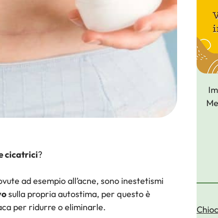
Smagliature
Im
Met
e cicatrici
?
ovute ad esempio all’acne, sono inestetismi
vo
sulla propria autostima, per questo è
ca per ridurre o eliminarle.
Chioc