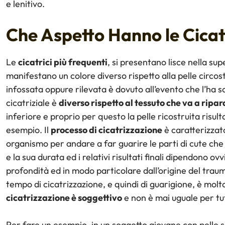
e lenitivo.
Che Aspetto Hanno le Cicat
Le
cicatrici più frequenti
, si presentano lisce nella sup
manifestano un colore diverso rispetto alla pelle circosta
infossata oppure rilevata è dovuto all’evento che l’ha sc
cicatriziale è
diverso rispetto al tessuto che va a ripar
inferiore e proprio per questo la pelle ricostruita risul
esempio. Il
processo di cicatrizzazione
è caratterizzat
organismo per andare a far guarire le parti di cute che 
e la sua durata ed i relativi risultati finali dipendono o
profondità ed in modo particolare dall’origine del trauma
tempo di cicatrizzazione, e quindi di guarigione, è molt
cicatrizzazione è soggettivo
e non è mai uguale per tut
Per fare un esempio, in un soggetto giovane con pelle scu