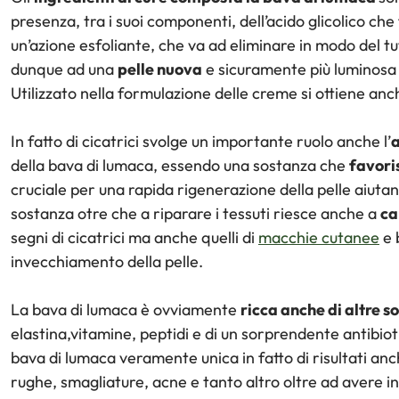
presenza, tra i suoi componenti, dell’acido glicolico ch
un’azione esfoliante, che va ad eliminare in modo del tu
dunque ad una
pelle nuova
e sicuramente più luminosa e
Utilizzato nella formulazione delle creme si ottiene anc
In fatto di cicatrici svolge un importante ruolo anche l’
a
della bava di lumaca, essendo una sostanza che
favori
cruciale per una rapida rigenerazione della pelle aiutan
sostanza otre che a riparare i tessuti riesce anche a
ca
segni di cicatrici ma anche quelli di
macchie cutanee
e 
invecchiamento della pelle.
La bava di lumaca è ovviamente
ricca anche di altre s
elastina,vitamine, peptidi e di un sorprendente antibio
bava di lumaca veramente unica in fatto di risultati anch
rughe, smagliature, acne e tanto altro oltre ad avere i