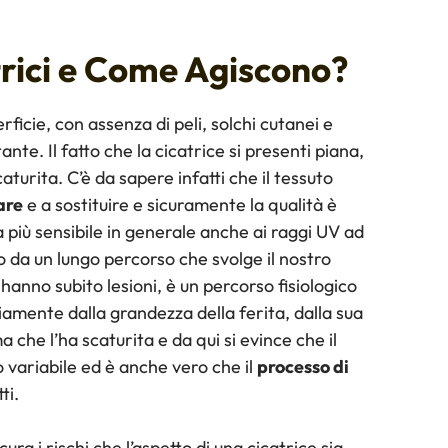
rici e Come Agiscono?
erficie, con assenza di peli, solchi cutanei e
nte. Il fatto che la cicatrice si presenti piana,
aturita. C’è da sapere infatti che il tessuto
are
e a sostituire e sicuramente la qualità è
ta più sensibile in generale anche ai raggi UV ad
o da un lungo percorso che svolge il nostro
hanno subito lesioni, è un percorso fisiologico
vviamente dalla grandezza della ferita, dalla sua
 che l’ha scaturita e da qui si evince che il
o variabile ed è anche vero che il
processo di
ti.
ra i rischi che l’aspetto di una cicatrice sia