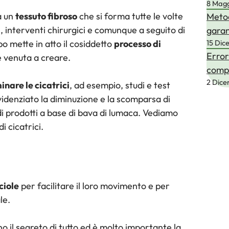
8 Mag
a un
tessuto fibroso
che si forma tutte le volte
Metod
ni, interventi chirurgici e comunque a seguito di
garan
rpo mette in atto il cosiddetto
processo di
15 Dic
Error
è venuta a creare.
compl
2 Dic
inare le cicatrici
, ad esempio, studi e test
 evidenziato la diminuzione e la scomparsa di
i prodotti a base di bava di lumaca. Vediamo
i cicatrici.
ciole
per facilitare il loro movimento e per
le.
no il segreto di tutto ed è molto importante la