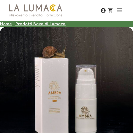
Vai
Men
al
contenuto
Home
-
Prodotti Bava di Lumaca