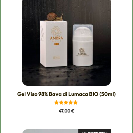
Gel Viso 98% Bava di Lumaca BIO (50ml)
5.00
47,00
€
su 5