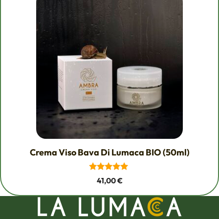
97,00 €.
92,00 €.
Crema Viso Bava Di Lumaca BIO (50ml)
5.00
41,00
€
su 5