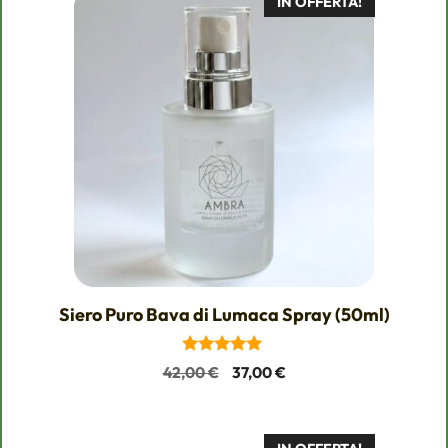
IN OFFERTA!
Siero Puro Bava di Lumaca Spray (50ml)
5.00
Il
Il
42,00
€
37,00
€
su 5
prezzo
prezzo
originale
attuale
era:
è: