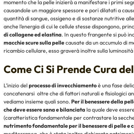
momento che la pelle inizierà a manifestare i primi segn
causandole un maggiore spessore e pori dilatati a causa
quantità di sangue, ossigeno e di sostanze nutritive alle
anche l’energia di cui le cellule stesse dispongono, pri
di collagene ed elastina
. In questo frangente si può in
macchie scure sulla pelle
causate da un accumulo di m
ricambio cellulare, esso graverà inoltre sulla luminosità 
Come Ci Si Prende Cura dell
L’inizio del
processo di invecchiamento
è una fase deli
concatenarsi oltre che di fattori naturali e fisiologici a
vediamo insieme quali sono.
Per il benessere della pel
che deve essere sana e bilanciata
la quale deve essere 
(caratteristica fondamentale per contrastare la secche
nutrimento fondamentale per il benessere di pelle e c
mediterranea, che è stata inoltre dichiarata patrimonio