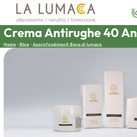
Vai
al
contenuto
Crema Antirughe 40 An
Home
-
Blog
-
Approfondimenti Bava di lumaca