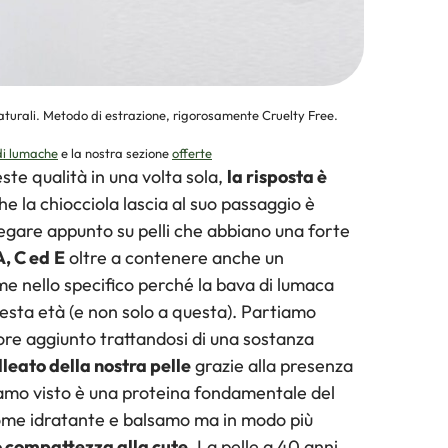
turali. Metodo di estrazione, rigorosamente Cruelty Free.
di lumache
e la nostra sezione
offerte
te qualità in una volta sola,
la risposta è
he la chiocciola lascia al suo passaggio è
iegare appunto su pelli che abbiano una forte
A, C ed
E
oltre a contenere anche un
me nello specifico perché la bava di lumaca
questa età (e non solo a questa). Partiamo
lore aggiunto trattandosi di una sostanza
leato della nostra pelle
grazie alla presenza
iamo visto è una proteina fondamentale del
 come idratante e balsamo ma in modo più
o compattezza alla cute
. La pelle a 40 anni