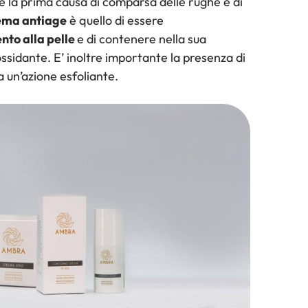
a è la prima causa di comparsa delle rughe e di
rema antiage
è quello di essere
nto alla pelle
e di contenere nella sua
ssidante. E’ inoltre importante la presenza di
a un’azione esfoliante.