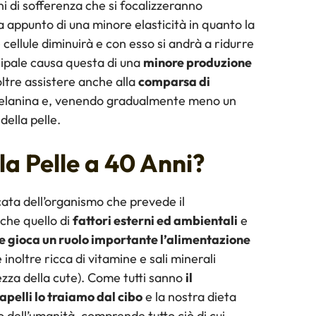
i di sofferenza che si focalizzeranno
 appunto di una minore elasticità in quanto la
 cellule diminuirà e con esso si andrà a ridurre
ncipale causa questa di una
minore produzione
oltre assistere anche alla
comparsa di
elanina e, venendo gradualmente meno un
della pelle.
a Pelle a 40 Anni?
cata dell’organismo che prevede il
nche quello di
fattori esterni ed ambientali
e
le gioca un ruolo importante l’alimentazione
inoltre ricca di vitamine e sali minerali
zza della cute). Come tutti sanno
il
apelli lo traiamo dal cibo
e la nostra dieta
 dell’umanità, comprende tutto ciò di cui