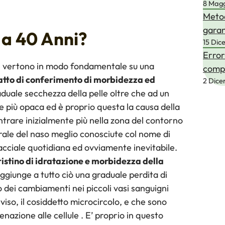
8 Mag
Metod
garan
 a 40 Anni?
15 Dic
Error
le vertono in modo fondamentale su una
compl
fatto di conferimento di morbidezza ed
2 Dic
duale secchezza della pelle oltre che ad un
 più opaca ed è proprio questa la causa della
trare inizialmente più nella zona del contorno
erale del naso meglio conosciute col nome di
cciale quotidiana ed ovviamente inevitabile.
ristino di idratazione e morbidezza della
aggiunge a tutto ciò una graduale perdita di
 dei cambiamenti nei piccoli vasi sanguigni
 viso, il cosiddetto microcircolo, e che sono
nazione alle cellule . E’ proprio in questo