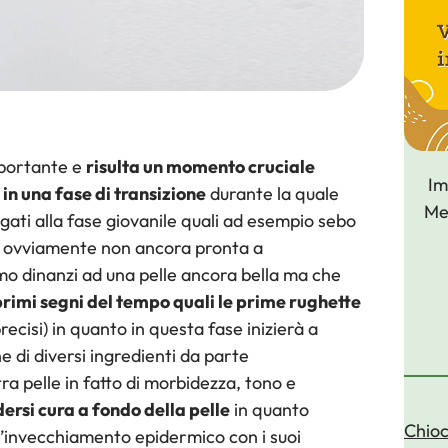
Smagliature
mportante e
risulta un momento cruciale
Im
 in una fase di transizione
durante la quale
Met
gati alla fase giovanile quali ad esempio sebo
e ovviamente non ancora pronta a
mo dinanzi ad una pelle ancora bella ma che
rimi segni del tempo quali le prime rughette
cisi) in quanto in questa fase inizierà a
 di diversi ingredienti da parte
ra pelle in fatto di morbidezza, tono e
ersi cura a fondo della pelle
in quanto
Chioc
e l’invecchiamento epidermico con i suoi