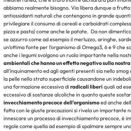
abbiamo realmente bisogno. Via libera dunque a frutta 
antiossidanti naturali che contengono in grande quantit
privilegiare il consumo di cereali e carboidrati comples
pizza e pasta) come anche le patate. Da non dimentica
se azzurro come ad esempio il merluzzo, aringhe, sardine
un’ottima fonte per l’organismo di Omega3, 6 e 9 che son
anche i legumi svolgono un ruolo importante nella nost
ambientali che hanno un effetto negativo sulla nostra
all’inquinamento ed agli agenti presenti sia nello smo
la pelle nello strato superficiale causandone un indebol
una formazione eccessiva di
radicali liberi
quali ad ese
eccessivo di sostanze alcoliche in quanto queste sostan
invecchiamento precoce
dell’organismo
ed anche del
fatta con le giuste precauzioni si rivela un importante n
innescare un processo di invecchiamento precoce, è im
regole come quella ad esempio di spalmare sempre una