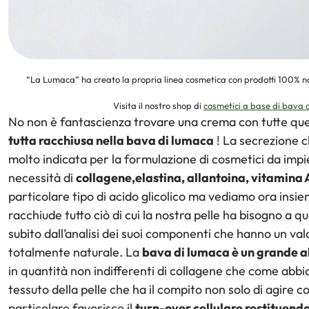
“La Lumaca” ha creato la propria linea cosmetica con prodotti 100% na
Visita il nostro shop di
cosmetici a base di bava 
No non è fantascienza trovare una crema con tutte ques
tutta racchiusa nella bava di lumaca
! La secrezione c
molto indicata per la formulazione di cosmetici da imp
necessità di
collagene,elastina, allantoina, vitamina 
particolare tipo di acido glicolico ma vediamo ora insie
racchiude tutto ciò di cui la nostra pelle ha bisogno a 
subito dall’analisi dei suoi componenti che hanno un va
totalmente naturale. La
bava di lumaca è un grande al
in quantità non indifferenti di collagene che come abb
tessuto della pelle che ha il compito non solo di agire
particolare favorisce il
turn-over cellulare restituend