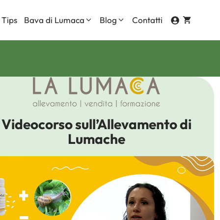
 Tips
Bava di Lumaca
Blog
Contatti
Contorno Occhi
Corpo
ti
Mani
Videocorso sull’Allevamento di
Viso
Lumache