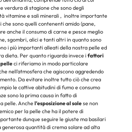
e verdura di stagione che sono degli
à vitamine e sali minerali , inoltre importante
si che sono quelli contenenti amido (pane,
re anche il consumo di carne e pesce meglio
, sgombri, alici e tanti altri in quanto sono
o i più importanti alleati della nostra pelle ed
ra dieta. Per quanto riguarda invece i
fattori
 pelle
ci riferiamo in modo particolare
g che nell’atmosfera che agiscono aggredendo
imento. Da evitare inoltre tutto ciò che crea
mpio le cattive abitudini di fumo e consumo
ze sono la prima causa in fatto di
la pelle. Anche
l’esposizione al sole
se non
emico per la pelle che ha il potere di
portante dunque seguire le giuste ma basilari
 generosa quantità di crema solare ad alta