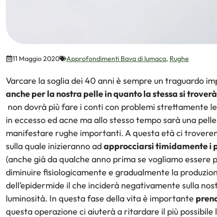
11 Maggio 2020
Approfondimenti Bava di lumaca
,
Rughe
Varcare la soglia dei 40 anni è sempre un traguardo i
anche per la nostra pelle in quanto la stessa si troverà
non dovrà più fare i conti con problemi strettamente le
in eccesso ed acne ma allo stesso tempo sarà una pell
manifestare rughe importanti. A questa età ci trovere
sulla quale inizieranno ad
approcciarsi timidamente i p
(anche già da qualche anno prima se vogliamo essere pre
diminuire fisiologicamente e gradualmente la produzione
dell’epidermide il che inciderà negativamente sulla nost
luminosità. In questa fase della vita è importante
prend
questa operazione ci aiuterà a ritardare il più possibil