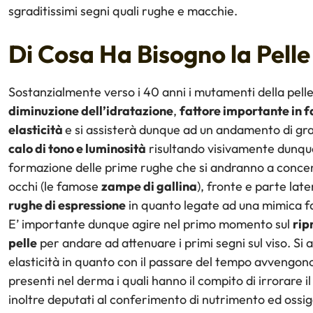
sgraditissimi segni quali rughe e macchie.
Di Cosa Ha Bisogno la Pelle
Sostanzialmente verso i 40 anni i mutamenti della pel
diminuzione dell’idratazione
,
fattore importante in 
elasticità
e si assisterà dunque ad un andamento di gra
calo di tono e luminosità
risultando visivamente dunque
formazione delle prime rughe che si andranno a concen
occhi (le famose
zampe di gallina
), fronte e parte lat
rughe di espressione
in quanto legate ad una mimica fa
E’ importante dunque agire nel primo momento sul
rip
pelle
per andare ad attenuare i primi segni sul viso. Si 
elasticità in quanto con il passare del tempo avvengono
presenti nel derma i quali hanno il compito di irrorare il
inoltre deputati al conferimento di nutrimento ed ossige